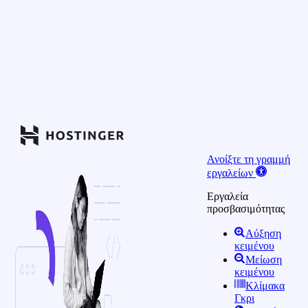
Ανοίξτε τη γραμμή
εργαλείων
Εργαλεία
προσβασιμότητας
Αύξηση
κειμένου
Μείωση
κειμένου
Κλίμακα
Γκρι