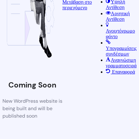
Υψηλή
Μετάβαση στο
Αντίθεση
περιεχόμενο
Αρνητική
Αντίθεση
Ανοιχτόχρωμο
φόντο
Υπογραμμίσεις
συνδέσμων
Αναγνώσιμη
γραμματοσειρά
Επαναφορά
Coming Soon
New WordPress website is
being built and will be
published soon