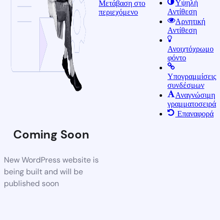
Υψηλή
Μετάβαση στο
Αντίθεση
περιεχόμενο
Αρνητική
Αντίθεση
Ανοιχτόχρωμο
φόντο
Υπογραμμίσεις
συνδέσμων
Αναγνώσιμη
γραμματοσειρά
Επαναφορά
Coming Soon
New WordPress website is
being built and will be
published soon