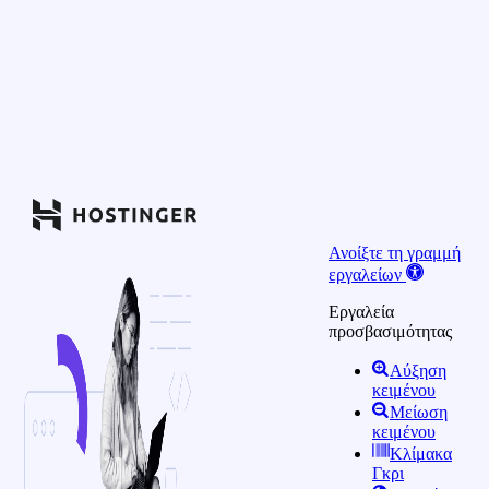
Ανοίξτε τη γραμμή
εργαλείων
Εργαλεία
προσβασιμότητας
Αύξηση
κειμένου
Μείωση
κειμένου
Κλίμακα
Γκρι